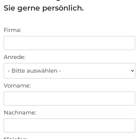
Sie gerne persönlich.
Do
Firma:
not
fill
this
Anrede:
field
Vorname:
Nachname: